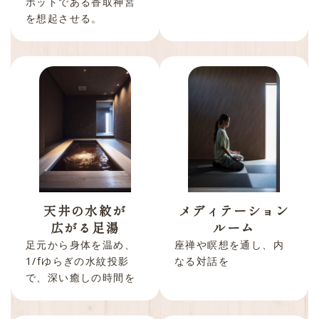
ポットである香取神宮
を想起させる。
天井の水紋が
メディテーション
広がる足湯
ルーム
足元から身体を温め、
座禅や瞑想を通し、内
1/fゆらぎの水紋投影
なる対話を
で、深い癒しの時間を