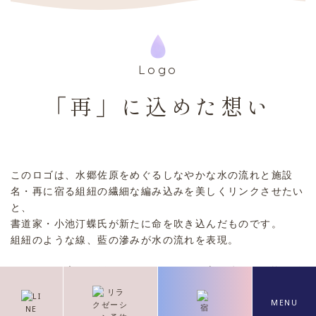
Logo
「再」に込めた想い
このロゴは、水郷佐原をめぐるしなやかな水の流れと施設
名・再に宿る組紐の繊細な編み込みを美しくリンクさせたい
と、
書道家・小池汀蝶氏が新たに命を吹き込んだものです。
組紐のような線、藍の滲みが水の流れを表現。
ゆっくりと広がる雫のように、あなたの心と体が再び巡り始
めることを願って。
カ
カ
カ
MENU
ラ
ラ
ラ